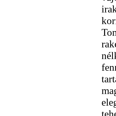
ira
ko
To
rak
né
fen
tar
mag
ele
teh