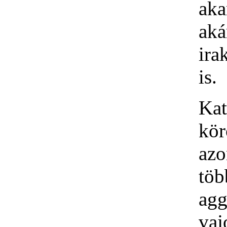
ak
aká
ira
is.
Kat
kö
az
töb
agg
va