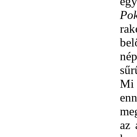
egy
Pok
ra
be
né
sűr
Mi
enn
me
az 