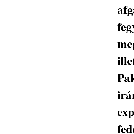
afg
feg
meg
il
Pak
irá
exp
fed