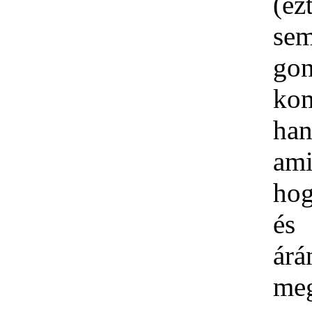
(e
se
gon
kom
ha
ami
ho
és
á
meg