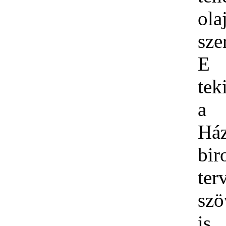
ola
sze
E
tek
a 
Há
bir
ter
szö
is 