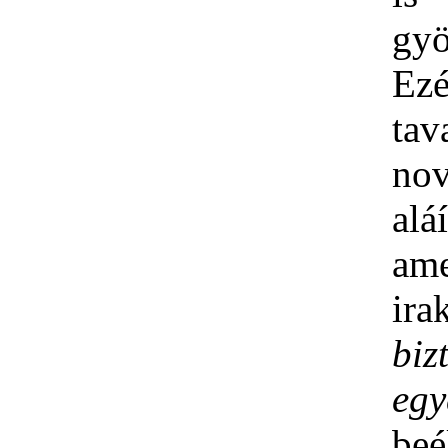
gyö
Ez
tav
no
aláí
ame
ira
biz
egy
beé