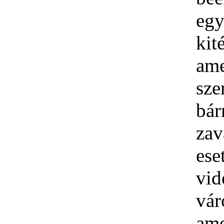
eg
kité
am
sze
bá
zav
es
vid
vár
ame