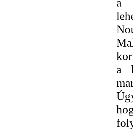
a
leh
No
Mal
ko
a 
mar
Úg
ho
fo