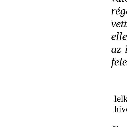
rég
vett
ell
az 
fele
lel
hív