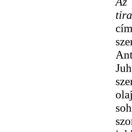
Az
tir
cí
sze
Ant
Juh
sz
ola
so
szo