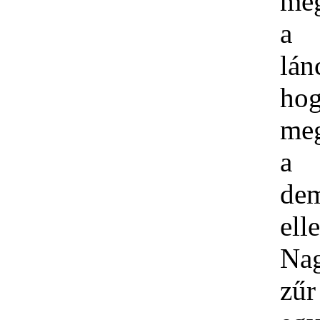
meg
a
lán
ho
meg
a
dem
ell
Na
zű