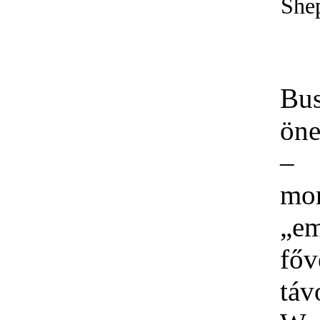
She
Bu
öne
–
mon
„em
fő
táv