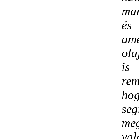
mar
é
ame
ola
is 
rem
h
seg
me
val