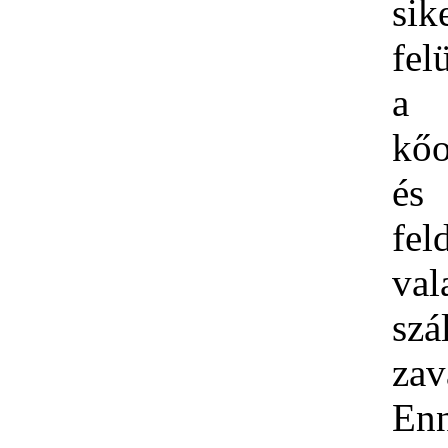
sik
fel
a
kőo
é
fel
va
szál
zav
En