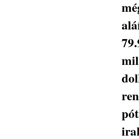
mé
al
79.
mil
dol
ren
pót
ir