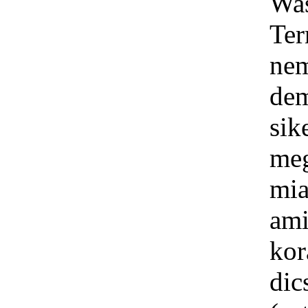
Was
Ter
nem
dem
sik
meg
mia
ami
kor
dic