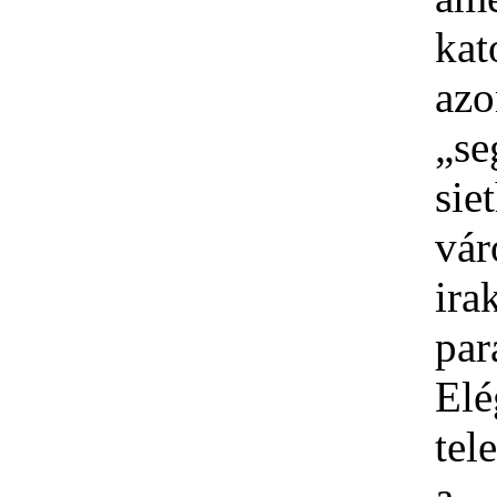
kat
azo
„se
si
vár
ira
par
El
tel
a