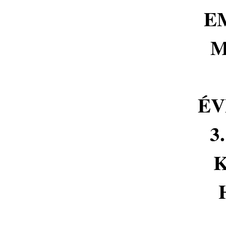
E
M
ÉV
3
K