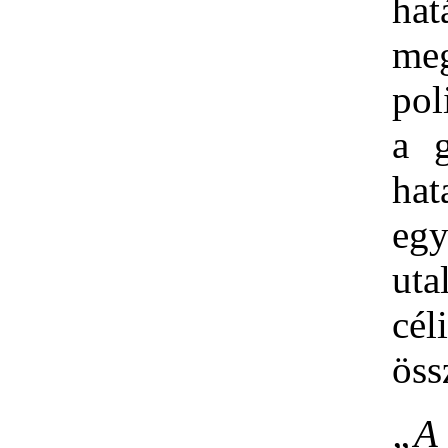
hat
m
pol
a g
hat
egy
utal
cél
öss
„
A