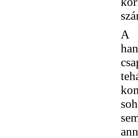
ko
szá
A 
han
csa
teh
ko
so
se
ann