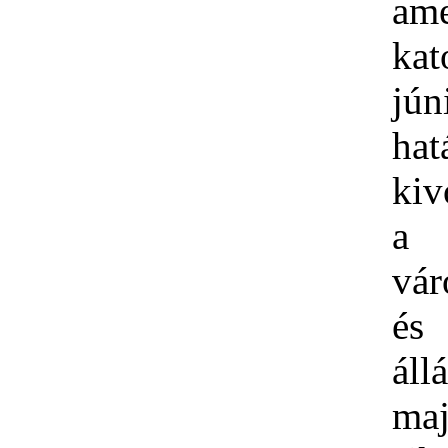
ame
kat
jún
hat
kiv
a
vár
és
áll
ma