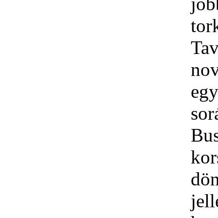
jo
tor
Tav
no
egy
so
Bu
kor
dön
jel