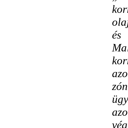
kor
ola
és
Mal
ko
azo
zó
ügy
az
vég