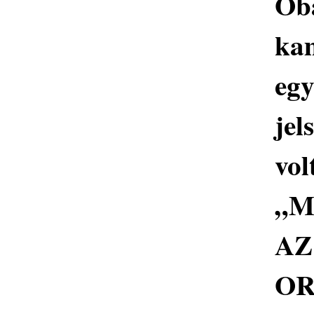
Ob
ka
egy
jel
vol
„M
AZ
OR