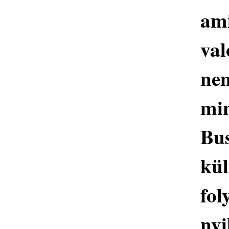
am
val
ne
m
Bus
kül
fol
nyi