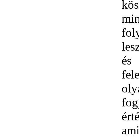
kö
min
fol
les
é
fel
ol
fog
ért
ami