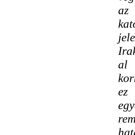
az 
kat
jel
Ira
al
ko
e
egy
re
ha