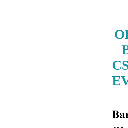
O
C
E
Ba