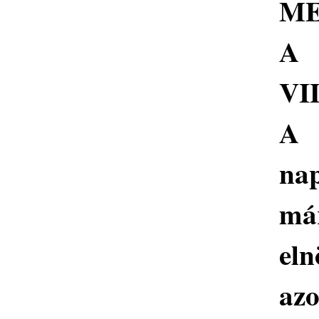
ME
A
VI
A
na
má
eln
az