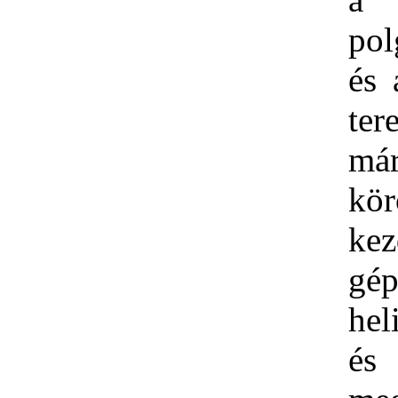
pol
és 
ter
már
kör
ke
gép
hel
és