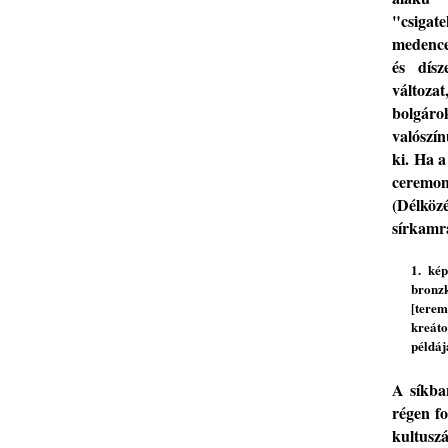
"csigate
medence
és
dísze
változat
bolgá
valószí
ki
. Ha a
ceremon
(Délköz
sírkamr
1. ké
bronz
[
terem
kreát
példá
A s
íkba
ré
gen fo
kultuszá