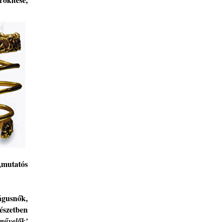
„mutatós
gusnők
,
tészetben
művelők
’