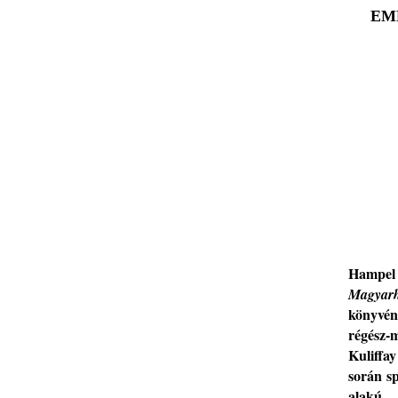
EMP
Hampel
Magyar
könyvén
régész
-
m
Kuliffa
során
s
alak