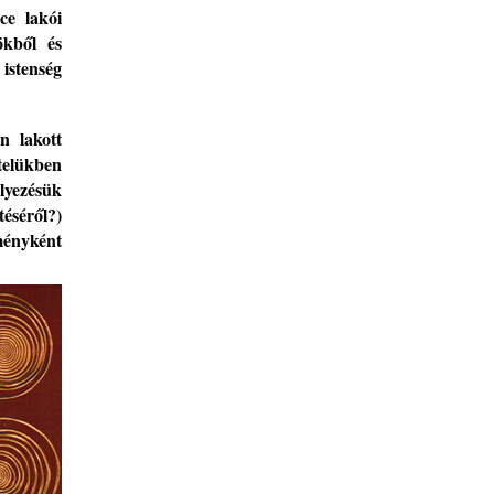
ce lakói
kből és
 istenség
en
lakott
telükben
lyezésük
éséről?)
ményként