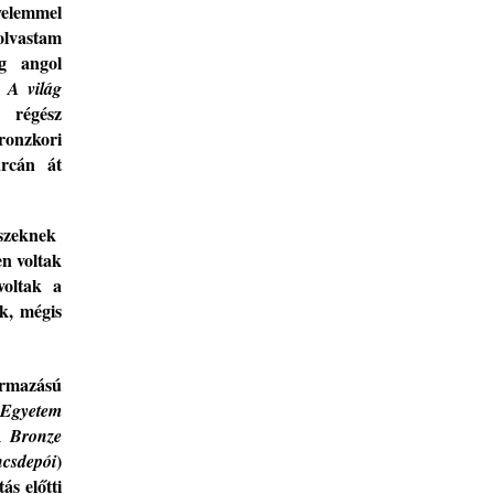
yelemmel
olvastam
ig angol
A világ
es
régész
ronzkori
a
rcán át
szekne
k
en
voltak
voltak a
k,
mégis
ármazású
Egyetem
A
Bronze
)
ncsdepói
ás előtti