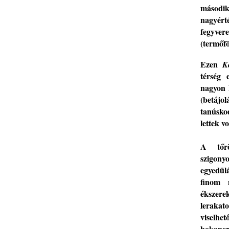
második
nagyért
fegyver
(termőfö
Ezen
K
térség 
nagyon 
(betájo
tan
ú
sko
lettek vo
A tőrö
szigony
egyedülá
finom
ékszerek
leraka
visel
bokap