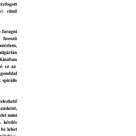
zrefogott
című
ei
 faragni
e h
osszú
anéztem,
ulgárián
Kínában
ó ez a
z
a
gonddal
ak
spirál
is
telezhető
zásként,
elet
mint
A kérdés
 be lehet
ökítése,