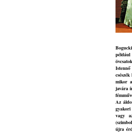
Boguck
például
ö
vcsatok
Istennő
csészék
mikor
javára 
fémműve
A
z áld
gyakori
vagy az
(szimbo
újra ér