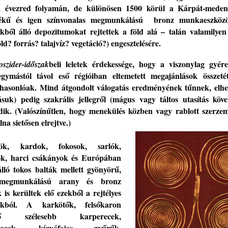
 évezred folyamán, de különösen 1500 körül a Kárpát-meden
ékű és igen színvonalas megmunkálású
bronz munkaeszközö
ekből álló depozitumokat
rejtettek a
föld
alá
–
talán
valamilyen
ld? forrás? talajvíz? vegetáció?) engesztelésére.
beli
leletek érdekessége, hogy a viszonylag
gyér
oszider-időszak
egymástól távol eső régióiban eltemetett megajánlások összeté
hasonlóak.
Mind átgondolt válogatás eredményének tűnnek, elhe
lásuk) pedig szakrális jellegről (mágus vagy
táltos utasítás
követ
dik. (Valószínűtlen, hogy menekülés közben vagy rablott szerze
lna sietősen elrejtve.)
k, kardok, fokosok, sarlók,
ok, harci csákányok és Európában
lló tokos balták mellett gyönyörű,
 megmunkálású arany
és bronz
 is kerültek elő ezekből a rejtélyes
tokból. A karkötők, felsőkaron
hető szélesebb karperecek,
erecek,
kígyófejes gyűrűk,