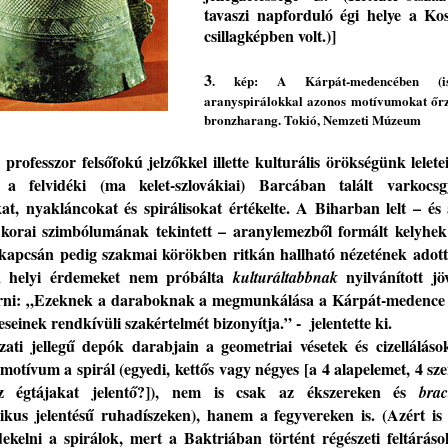
tavaszi napforduló égi helye a Kos
csillagképben volt.)
]
3
. kép:
A Kárpát-medencében
(
aranyspirálokkal
azonos motívumokat őr
bronzharang
.
Tokió
,
Nemzeti Múzeum
i
professzor
felsőfokú jelző
kkel illette
kulturális örökségünk lelete
 a felvidéki (ma kelet-szlovákiai) B
a
rcában talált varkocsg
at, nyakláncokat és spirálisokat értékel
te
. A Biharban lelt
–
és
 korai szimbólumának
tekintett
–
aranylemezből formált kelyhek 
 kapcsán
pedig szakmai körökben ritk
án hallható
nézet
é
nek ad
ott
a helyi érdemeket nem próbál
t
a
nyilvánított
jö
kulturáltabbnak
írni: „Ezeknek a daraboknak a megmunkálása a Kárpát-medence
seinek rendkívüli szakértelmét
bizonyítja
.” - jelentette ki.
ozati
jellegű
depók darabjain a geometriai vésetek és cizellálások
 motívum a
spirál
(egyedi,
kettős vagy négyes [a 4 alapelemet, 4 sze
 égtájakat jelentő?]),
nem is csak az ékszereken és
brac
likus jelentésű ruhadíszeken), hanem a fegyvereken is
. (Azért
i
dekelni a
spirálok, mert a Baktri
ában történt
régészeti feltárás
o