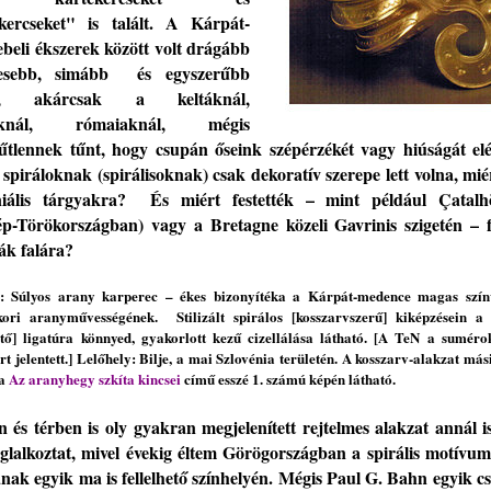
kercseket"
is
talált.
A Kárpát-
beli ékszerek között v
olt
drágább
sebb
,
simább
és
egyszerűbb
, akárcsak a keltáknál,
roknál, rómaiaknál, mégis
nűtlennek tűnt, hogy
cs
upán
őseink
s
zép
érzékét
vagy hiúságát
el
spiráloknak
(spirálisoknak)
csak dekoratív szerepe lett volna, mié
iális tárgyakra
?
É
s miért festették – mint például Çatal
ép-Törökországban) vagy a Bretagne közeli Gavrinis szigetén – fö
ák falára?
p:
Súlyos
arany kar
perec
–
ékes bizonyítéka a Kárpát-medence magas szín
kori aranyművességének.
Stilizált s
pirál
os [
kosszarvsz
erű]
kiképzés
ein
a 
tő
]
ligat
úra
könnyed, gyakorlott kezű cizellálása látható.
[
A TeN a sumérok
ort
jelentett.
]
Lelőhely: Bilje, a mai Szlovénia területén.
A kosszarv-alakzat más
ja
Az aranyhegy szkíta kincsei
című esszé 1. számú képén látható.
n és térben is oly gyakran megjelenített
rejtelmes
alakzat
annál i
glalkoztat
, mivel
évekig éltem
Görögországban a spirális motívum
nak egyik ma is fellelhető színhelyén. M
égis
Paul G.
Bahn egyik cs