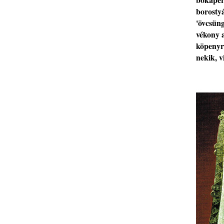
borost
'öv
csün
vékony
kö
penyr
nekik, v