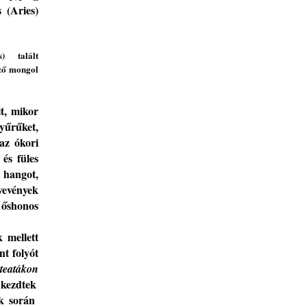
 (Aries)
is)
talált
ző
mongol
it, mikor
yűrűket,
 az
ókori
és füles
hangot
,
vevények
 őshonos
 mellett
nt folyót
teatákon
s
kezdtek
k
során