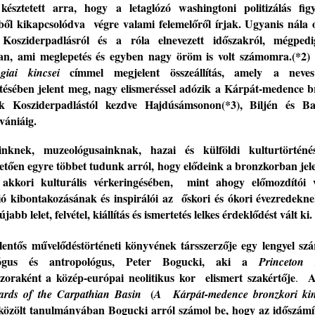
késztetett
arra
, hogy
a letaglózó washingtoni politizálás fig
éből kikapcsolódva végre valami felemelőről
írjak. Ugyanis nála 
 Kosziderpadlásról
és a róla elnevezett időszakról, mégped
an
,
ami
meglepetés és
egyben
nagy öröm
is
volt
számomra
.(*2)
címmel megjelent összeállítás
, amely a
nev
ógiai kincsei
ztésében
jelent meg,
nagy elismeréssel adózik a Kárpát-medence b
nek Kosziderpadlástól kezdve Hajdúsámsonon
(*3)
, Biljén és B
vániáig.
ink
nek,
muzeológusaink
nak, hazai és külföldi kulturtörténé
e
tő
en
egyre többet tudunk arról,
hogy elődeink a bronzkorban
jel
g akkori
kulturális
vérkeringésében, mint ahogy előmozdítói 
ció kibontakozásának
és inspirálói az őskori
és ókori é
vezredekne
jabb lelet, felvétel
, kiállítás és ismertetés lelkes érdeklődést vált ki.
elentős művelődéstörténeti könyv
ének társszerzője egy lengyel sz
lógus és antropológus, Peter Bogucki, aki a
Princeton 
zoraként a közép-európai neolitikus kor elismert s
zakértője
.
(
rds of the Carpathian Basin
A
Kárpát
-
medence bronzkori ki
közölt tanulmányában
Bogucki
arról számol be, hogy az időszámít