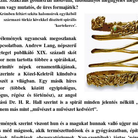
um vagy
mutatós
,
de
üres formajáték?
Krímben feltárt szkíta halomsírok egyikéből
származó türkiz kövekkel díszitett spirál
is
'
kartekercs
'
.
vélemények ugyancsak megoszl
anak
apcsolatban
. Andrew Lang,
népszerű
eteget publikáló XIX. századi skót
tor nem tartotta többre a spirálokat,
rimitív népek
ornamentikájának,
zerinte a Közel-Keletről kiindulva
szét a világban
.
Egy másik híres
ztor (többek között egyiptológus,
ógus, régész és történész), az angol
ású Dr. H. R. Hall szerint is a spirál minden jelentés nélküli 
 nem
más
mint „művészet a művészet kedvéért”.
lemények szerint
viszont
hun
és a magukat hunnak valló ujgur
má
és méd mágusok,
akik természettudósok és a gyógyászatban
, épí
írok, tűzoltárok, obszervatóriumok, Nap-szentélyek)
jártas ’
nép