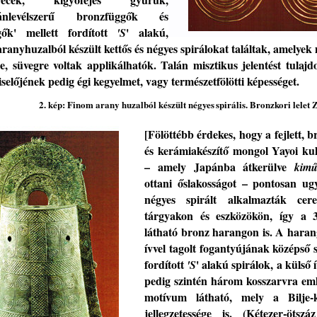
yánlevélszerű bronzfüggők és
gők
'
mellett
fordított
' alakú
,
'S
aranyhuzalból készült
kettős és négyes
spirál
okat találtak
, amelyek
e, süvegre voltak applikálhatók. Talán misztikus jelentést tulajd
iselőjének pedig
égi kegyelmet, vagy természetfölötti
képességet.
2
. kép:
Finom a
rany huzalból készült
négyes
spirális
. Bronzkori lelet
Z
[Fölöttébb
érdekes, hogy
a fejlett,
b
és
kerámiakészít
ő
mongol Yayoi ku
–
amely
Japánba átkerülve
kimű
ottani őslakosságot
–
pontosan
ug
négyes
spirált alkalmazt
ák
cerem
tárgyakon és eszközökön
,
így a
látható bronz harangon is.
A haran
ívvel tagolt fogantyújának középső
fordított
' alak
ú spirálok, a külső í
'S
pedig szintén három kosszarvra eml
motívum látható, mely a Bilje-
jellegzetessége is.
(
Kétezer
-
ötsz