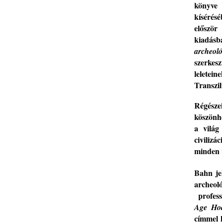
könyve 
kísérés
először
kiadásb
archeol
szerkes
leletei
Transzil
Régésze
köszönh
a vilá
civilizá
minden ú
Bahn
j
archeo
profess
Age Hoa
címmel 