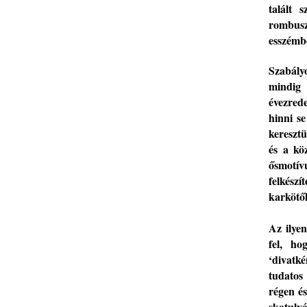
talált 
rombus
esszémb
Szabály
mindig 
évezred
hinni s
kereszt
és a kö
ős
motí
felkészí
karkötő
Az ilye
fel, h
‘divatk
t
udatos
régen és
skatuly