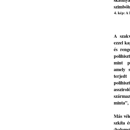
szimból
4
. kép:
A 
A
szak
ezzel k
és
reng
polihisz
mint p
amely s
terjedt
polihis
asszirol
származ
minta”,
Más
vé
szkíta 
haloms
(