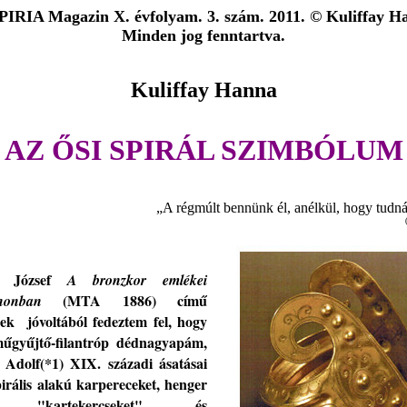
IRIA Magazin
X
. évfolyam
. 3. szám. 2011. ©
Kuliffay H
Minden jog fenntartva.
Kuliffay Hanna
AZ ŐSI SPIRÁL SZIMBÓLUM
„A régmúlt bennünk él, anélkül, hogy tudná
 József
A bronzkor emlékei
(MTA 1886)
című
honban
ek
jóvoltából
fedeztem fel
,
hogy
űgyűjtő-filantróp dédnagyapám,
y Adolf
(*1)
XIX. századi ásatásai
pirális alakú kar
pereceket
,
henger
ú "kartekercseket" és