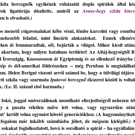
szkíta hercegnők egyikének ruházatát
dupla spirálok
által kö
z
ok ligatúrája
díszített
e, amiről
az
Arany-hegy szkíta kincs
en
is olvasható.)
os menetű csigavonalakat kőbe vésni, fémbe karcolni vagy csontba
nehezebb feladat, mint lineáris alakzatokat. E
nnek ellenér
eken át fennmaradtak,
sőt,
bejárták a világ
ot
. Mikor kicsit után
e akartam, hogy milyen hatalmas területet
! A
z Altáj-hegység
től
B
ül Írországig, Knosszoszon
át
Egyiptomig és az ellenkező irányba
zép és dél-amerikai földrészeken
--
még Peruban is megtalálhat
vum.
Helen Berigni
viszont arról számol be,
hogy a
túlvilági útjár
tett
szkíta vagy szarmata
ékszerei
köz
ött
is
volt
Ipatovoi hercegnő
k.
(I
.e. II. század első harmada.
)
n fokú
, joggal univerzálisnak mondható
elterjedtségről nehezen té
ogy a
puszta vé
letlen műve lett volna, vagy
egyszerűen
után
ént’
került
volna egy
mást követő generációk
hoz
.
(
A hagyománytiszt
 fogalom
már inkább számításba jöhet
, de mégsem kielégítő.)
 sokakat foglalkoztatott, h
ová
is sorolható
a spirál
–
ha egyáltalán
ázni. Szakrális geometriai motívum, tudományos megfigyelés
megör