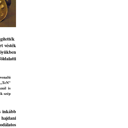
égített
ék
rt vésték
höyükben
ldalatti
vonalú
„TeN”
nál is
ik szép
s inkább
 hajdani
odálatos