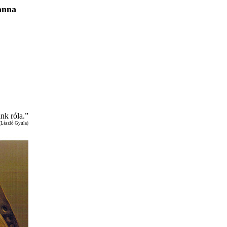
anna
nk róla.”
(
László
Gyula)