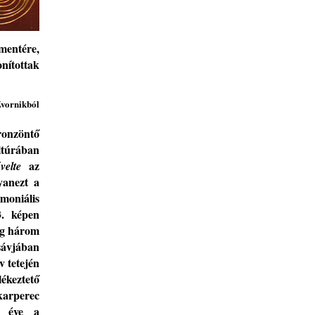
mentére,
onítottak
vornikból
ronzönt
ő
ltú
rában
az
velte
yanezt a
oniális
3.
képen
g három
sávjában
v tetején
ékeztető
karperec
áz éve
a