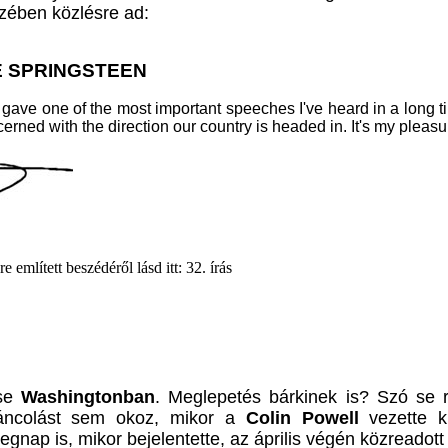
szében közlésre ad:
 SPRINGSTEEN
gave one of the most important speeches I've heard in a long ti
ed with the direction our country is headed in. It's my pleasure 
tett beszédéről lásd itt: 32. írás
ése
Washingtonban
. Meglepetés bárkinek is? Szó se 
áncolást sem okoz, mikor a
Colin Powell
vezette k
tegnap is, mikor bejelentette, az április végén közreadot