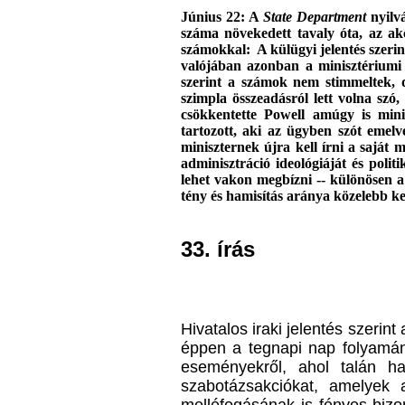
Jú
nius 22: A
State Department
nyilv
száma növekedett tavaly óta, az a
számokkal: A külügyi jelentés szerint
valójában azonban a minisztériumi 
szerint a számok nem stimmeltek, d
szimpla összeadásról lett volna szó
csökkentette Powell amúgy is mini
tartozott, aki az ügyben szót eme
miniszternek újra kell írni a saját 
adminisztráció ideológiáját és poli
lehet vakon megbízni -- különösen a
tény és hamisítás aránya közelebb ke
33. írás
Hivatalos iraki jelentés szerin
éppen a tegnapi nap folyamán
eseményekről, ahol talán ha
szabotázsakciókat, amelyek a