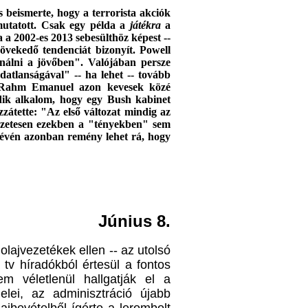
s beismerte, hogy a terrorista akciók
mutatott. Csak egy példa a
játékra
a
a a 2002-es 2013 sebesülthöz képest --
övekedő tendenciát bizonyít. Powell
inálni a jövőben". Valójában persze
datlanságával" -- ha lehet -- tovább
 Rahm Emanuel azon kevesek közé
dik alkalom, hogy egy Bush kabinet
zzátette: "Az első változat mindig az
mészetesen ezekben a "tényekben" sem
 révén azonban remény lehet rá, hogy
Június 8.
 olajvezetékek ellen -- az utolsó
v híradókból értesül a fontos
m véletlenül hallgatják el a
elei, az adminisztráció újabb