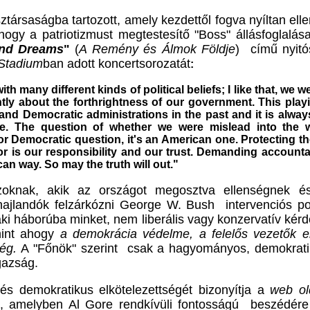
ársaságba tartozott, amely kezdettől fogva nyíltan ellen
ehogy a patriotizmust megtestesítő "Boss" állásfoglal
and Dreams
"
(
A Remény és Álmok Földje
)
című
nyit
 Stadium
ban adott koncertsorozatát
:
 many different kinds of political beliefs; I like that, we 
ntly about the forthrightness of our government. This play
 and Democratic administrations in the past and it is alwa
ke. The question of whether we were mislead into the war
or Democratic question, it's an American one. Protecting t
r is our responsibility and our trust. Demanding accountab
ican way. So may the truth will out."
zoknak, akik az országot megosztva ellenségnek és h
hajlandók felzárkózni George W. Bush intervenciós pol
aki háborúba minket, nem liberális vagy konzervatív kér
mint ahogy
a demokrácia védelme, a felelős vezetők el
ség.
A "Főnök" szerint csak a hagyományos, demokrati
gazság.
a és demokratikus elkötelezettségét bizonyítja a
web ol
s, amelyben Al Gore rendkívüli fontosságú beszédére h