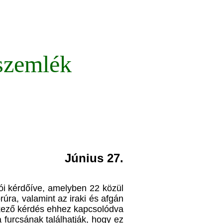
szemlék
Június 27.
ói kérdőíve, amelyben 22 közül
úra, valamint az iraki és afgán
tkező kérdés ehhez kapcsolódva
furcsának találhatják, hogy ez