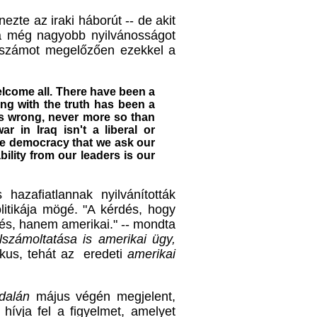
ezte az iraki háborút -- de akit
ása még nagyobb nyilvánosságot
ószámot
megelőzően
ezekkel a
welcome all. There have been a
ing with the truth has been a
ys wrong, never more so than
 in Iraq isn't a liberal or
he democracy that we ask our
ility from our leaders is our
azafiatlannak nyilvánították
itikája mögé. "A kérdés, hogy
dés, hanem amerikai." -- mondta
számoltatása is amerikai ügy,
kus, tehát az eredeti
amerikai
dalán
május végén megjelent,
ívja fel a figyelmet, amelyet