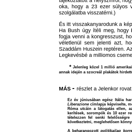
tájékoztatott a helyszínről,
hog
oka, hogy a 23 ezer súlyos v
szolgálatba visszatérni.)
És itt visszakanyarodunk a kép
Ha Bush úgy ítéli meg, hogy 
fogja venni a kongresszust, h
véletlenül sem jelenti azt, 
Szaddám Huszein reptéren. Az
Legkevésbé a milliomos cseme
*
Jelenleg közel 1 millió amerika
annak idején a szocreál plakátok hirdett
-
MÁS
részlet a Jelenkor rova
Ez év júniusában egész Itália ha
Liberazione
címlapja képviselte, m
Róma utcáin a látogatás ellen, 
kerítések, sorompók és 1
0
ezer re
tételezzen fel senki felelősségr
következtetni, meglehetősen könnye
A beharangozott
politikailag korr