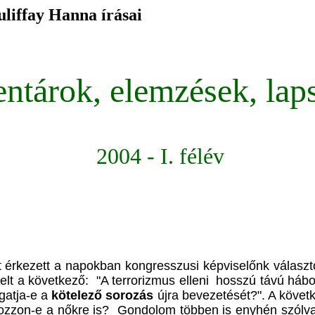
liffay Hanna írásai
ntárok
,
elemzések, lap
2004 - I. félév
 érkezett a napokban kongresszusi képviselőnk választ
elt a következő: "A terrorizmus elleni hosszú távú hábor
ogatja-e a
kötelező sorozás
újra bevezetését?". A köve
tkozzon-e a nőkre is? Gondolom többen is enyhén szólva 