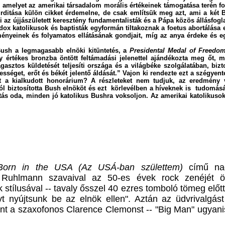
, amelyet az amerikai társadalom morális értékeinek támogatása terén fo
itása külön cikket érdemelne, de csak említsük meg azt, ami a két Bus
m
i az újjászületett
keresztény
fundamentalisták
és a
Páp
a közös állásfogl
dox katolikusok és baptisták e
gyformán tiltakoznak a foetus abortálása 
ülményeinek és folyamatos ellátásának
gondjait
, míg az anya érdeke és e
Bush a legmagasabb elnöki kitüntetés, a
Presidental Medal of Freedo
gy értékes bronzba öntött feltámadási jelenettel ajándékozta meg őt, m
sztos küldetését teljesíti országa és a világbéke szolgálatában, bizt
sséget, erőt és békét jelentő áldását.” Vajon ki rendezte ezt a szégyentel
a kialkudott honorárium? A részleteket nem tudjuk, az eredmény vi
 biztosította Bush elnököt és ezt körlevélben a híveknek is tudomásár
irtás oda, minden jó katolikus Bushra voksoljon.
Az amerikai katolikuso
Born in the USA (Az USÁ-ban születtem)
című na
m Ruhlmann szavaival az 50-es évek rock zenéjét ö
tílusával -- tavaly ősszel 40 ezres tomboló tömeg előtt je
yt nyújtsunk be az elnök ellen". Aztán az üdvrivalgást
ént a szaxofonos Clarence Clemonst -- "Big Man" ugyanis 