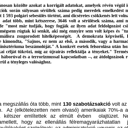
ánosan közölte azokat a korrigált adatokat, amelyek révén végül i
kciók során súlyosan sérültek száma pedig meredek emelkedést 
 1 593 polgári sebesülés történt, ami dicséretes csökkenés lett voln
adat több, mint kétszerese, 3646 volt a sérülések száma, ami n
e "most már tudják, hogy fogják az ilyen adat feldolgozást cs
, mégsem rúgtak ki senkit, aki még ennyire sem volt képes és "tu
málisra zsugorodott hitelképességét.
A demokrata képviselő,
lve kimondta, "Sajnos, ez nem az első, a második, vagy a harma
minisztériuma beszámolóját." A konkrét esetek felsorolása után ho
tikai célját tükrözi, míg az újraírás reflektálja a tényeket." Ter
 háborúval és a terrorizmussal kapcsolatban --, az átdolgozások
rül a tényleges valósághoz.
t a megszállás óta több, mint
130 szabotázsakció
volt az
. Az (elkötelezetten nem olvasó) amerikaiak 70%-a a t
 kétszer említettek az elmúlt évben olajtüzet. Ne
mellett, hogy az ellenállás félremagyarázhatatlan j