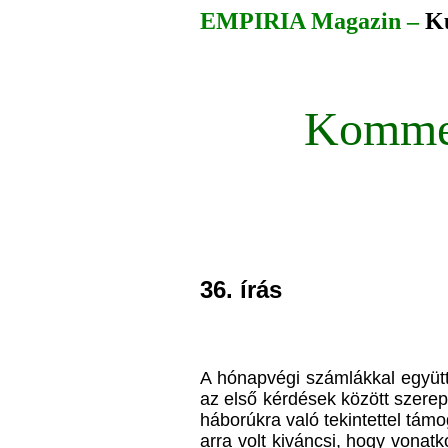
EMPIRIA Magazin –
Ku
Komme
36. írás
A hónapvégi számlákkal együtt
az első kérdések között szerep
háborúkra való tekintettel tám
arra volt kiváncsi, hogy vona