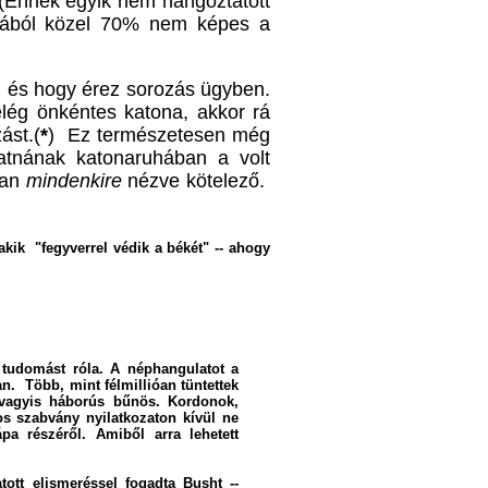
 (Ennek egyik nem hangoztatott
tonából közel 70% nem képes a
ol és hogy érez sorozás ügyben.
lég önkéntes katona, akkor rá
ást.(
*
) Ez természetesen még
hatnának katonaruhában a volt
ban
mindenkire
nézve kötelező.
akik "fegyverrel védik a békét" -- ahogy
 tudomást róla. A néphangulatot a
an. Több, mint félmillióan tüntettek
 vagyis háborús bűnös.
Kordonok,
os szabvány nyilatkozaton kívül ne
pa részéről. Amiből arra lehetett
atott
elismer
éssel
fogadta Busht -
-