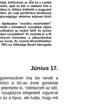
lytat, különösen az élet és a család
ht, apát és fiát is vádként érte
a
alása is
: többre értékeli
k
a magzatot
ellen, de csak
periférikus
kérdésnek
gészségügyi védelme teljesen kívül
m
átadásakor “morális vezérletéért”
ielőtt a következő szavakkal útjára
osíthatom az imáim felől és szíves
jes színjátékot? Ki osztotta ki a fő
szont ismeretes: a választásokat
a hozta. Az üzenet félreérthetetlen
k 56%-os többsége Busht támogatta
Június 17.
gylemezével írta be nevét a
tvözi a 60-as évek gondolat
lentette ki, "elérkezett az idő,
 nyugtázva elégedett vigyorral
az a típus, aki tudja, hogy mit