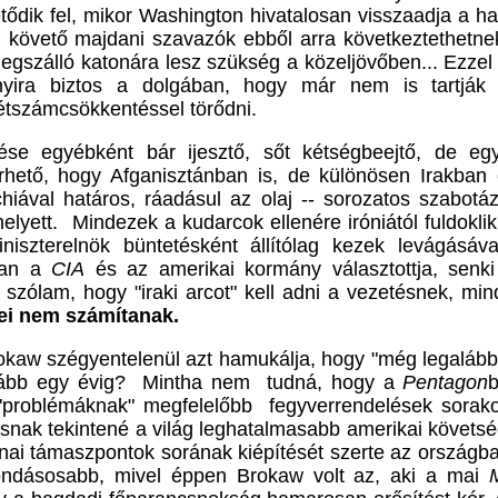
ődik fel, mikor Washington hivatalosan visszaadja a ha
 követő majdani szavazók ebből arra következtethetn
szálló katonára lesz szükség a közeljövőben... Ezzel
yira biztos a dolgában, hogy már nem is tartják
étszámcsökkentéssel törődni.
ése egyébként bár ijesztő, sőt kétségbeejtő, de e
hető, hogy Afganisztánban is, de különösen Irakban 
ával határos, ráadásul az olaj -- sorozatos szabotáz
elyett. Mindezek a kudarcok ellenére iróniától fuldoklik
iniszterelnök büntetésként állítólag kezek levágásáv
ban a
CIA
és az amerikai kormány választottja, senki
 szólam, hogy "iraki arcot" kell adni a vezetésnek, mi
ei nem számítanak.
okaw szégyentelenül azt hamukálja, hogy "még legaláb
alább egy évig? Mintha nem tudná, hogy a
Pentagon
b
s "problémáknak" megfelelőbb fegyverrendelések sorak
snak tekintené a világ leghatalmasabb amerikai követs
tonai támaszpontok sorának kiépítését szerte az ország
mondásosabb, mivel éppen Brokaw volt az, aki a mai