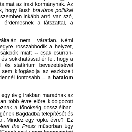
talmat az iraki kormánynak. Az
ek, hogy Bush
bravúros politikai
 szemben inkább arról van szó,
 érdemesnek a látszattal, a
gyáltalán nem váratlan. Némi
egyre rosszabbodik a helyzet,
sakciók miatt -- csak csurran-
 és sokkhatással ér fel, hogy a
al és statárium bevezetésével
 sem kifogásolja az eszközeit
ndennél fontosabb -- a
hatalom
b egy évig Irakban maradnak az
an több évre előre kidolgozott
oznak a főnökség dossziéiban.
égének Bagdadba telepítését és
ban. Mindez egy röpke évre? Ez
Meet the Press
műsorban úgy