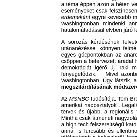
a téma éppen azon a héten vet
eseményeket csak felszínesen
érdemeként
egyre kevesebb meg
Washingtonban mindenki ann
hatalomátadással elvben járó l
A sorozás kérdésének felvet
utánanézéssel könnyen felmér
egyes gócpontokban az anarchi
csöppen a betervezett áradat h
demokráciát igérő új iraki m
fenyegetődzik. Mivel azon
Washingtonban. Úgy látszik, a
megszilárdításának módszer
Az
MSNBC
tudósítója, Tom Br
amerikai hadosztályok". Leg
tervek és újabb, a regionáli
Mintha csak átmeneti nagyzolá
a high-tech felszereltségű ka
annál is furcsább és ellent