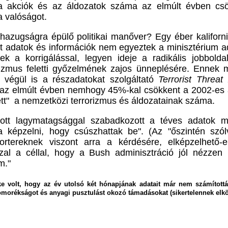
sta akciók és az áldozatok száma az elmúlt évben cs
a valóságot.
hazugságra épülő politikai manőver? Egy éber kaliforn
t adatok és információk nem egyeztek a minisztérium ada
k a korrigálással, legyen ideje a radikális jobbol
orizmus feletti győzelmének zajos ünneplésére. Ennek
g végül is a részadatokat szolgáltató
Terrorist Threat
t, az elmúlt évben nemhogy 45%-kal csökkent a 2002-e
t" a nemzetközi terrorizmus és áldozatainak száma.
ott lagymatagsággal szabadkozott a téves adatok mi
a képzelni, hogy csúszhattak be". (Az "őszintén szól
portereknek viszont arra a kérdésére, elképzelhető-
al a céllal, hogy a Bush adminisztráció jól nézzen k
em."
ke volt, hogy az év utolsó két hónapjának adatait már nem számított
nyomorékságot és anyagi pusztulást okozó támadásokat (sikertelennek elk