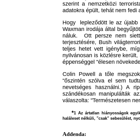
szerint a nemzetközi terrori
adatokra épült, tehát nem fedi 
Hogy lepleződött le az újabb 
Waxman irodája által begyűjtöt
náluk. Ott persze nem siette
terjesztésére, Bush világterr
teljes hetet vett igénybe, mí
nyilvánosan is közlésre kerül
éppenséggel "élesen növekedet
Colin Powell a tőle megszok
"őszintén szólva el sem tudt
nevetséges használni.) A ri
szándékosan manipulálták azz
válaszolta: "Természetesen n
*
1
Az ártatlan hiányosságok egyi
haláleset nélküli, "csak" sebesülést, 
Addenda: