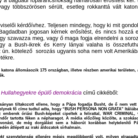
y
a bagdadi főparancsnokság hamarosan erősítést kér.
agy többszörösen sérült, esetleg rokkanttá vált ka
viselői kérdőívhez. Teljesen mindegy, hogy ki mit gond
Bagdadban jogosan kérnek erősítést, és nincs hozzá e
ogy szavazza meg, vagy ő maga fogja elrendelni a soroz
hogy a Bush-ikrek és Kerry lányai valaha is összefut
 ún. kötelező sorozás ugyanis soha nem volt Ameriká
tékre.
i katona állomásozik 175 országban, illetve részben amerikai területen, 
ék.
t
Hullahegyekre épülő demokrácia
című cikkéből:
rsányan tiltakozott ellene, hogy a Pápa fogadja Busht, de ő nem vett
elynek fő címe tudtul adta, hogy
“BUSH PERSONA NON GRATA”
Itáliáb
az emberek óriási Bush
-
képeket cipeltek a felirattal, W
AR
CRIMINAL
,
ndőr tartotta féken a népharagot. A média előzőleg közölte, a szokás
e vonást, de még dorgálást sem a háborút korábban helytelenítő Pá
dén átlépett az iraki áldozatok sírhalmain.
ekt
szenvtele
nség ellenére mégis megdöbbentő volt, milyen
elragadt