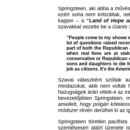
Springsteen, aki abba a művészt
ezért soha nem kritizáltak, n
kapjon -- a
"
Land of Hope 
szavakkal vezette be a
Giants
"People come to my shows with
lot of questions raised rece
part of both the Republican
when real lives are at sta
conservative or Republican 
sons and daughters to die fo
job as citizens. It's the Amer
Szavai válaszként szóltak a
mindazokat, akik nem voltak 
hazugságok árán vittek-e az ir
bevezetőjében Springsteen, 
amellett, hogy polgári köteles
módszer
révén derülhet ki az i
Springsteen töretlen pacifist
személyesen aláírt üzenete i