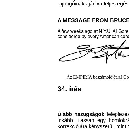
rajongóinak ajánlva teljes egé
A MESSAGE FROM BRUCE
A few weeks ago at N.Y.U. Al Gore 
considered by every American concern
Az EMPIRIA beszámolóját Al Gore emlí
34. írás
Újabb hazugságok
leleplez
inkább. Lassan egy homlokr
korrekciójára kényszerül, mint 