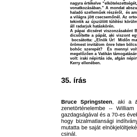
nagyra értékelve “elkötelezettségét
vonatkozásában.” A mondat abszurd
haladó szelleműek részéről,
és
a
a világra jött csecsemőnél.
Az orto
tekintik az újszülött túlélési kör
áll radarjuk hatáskörén.
A pápai dicséret viszonzásaként 
dicsőítette a pápát, aki viszont e
bocsátotta: „Elnök Úr! Midőn maga
örömest invitálom önre Isten bölcse
bohóc szerepét? És mennyi volt 
megelőzően a Vatikán támogatásáról
volt: iraki népirtás ide, afgán nép
Kerry ellenében.
35. írás
Bruce Springsteen
, aki a
zenetörténelembe -- Willia
gazdagságával és a 70-es évek s
hogy bizalmatlansági indítván
mutatta be saját elnökjelöltjek
csinál.