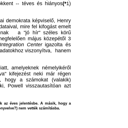
ökkent -- téves és hiányos
(*
1)
iai demokrata képviselő, Henry
taival, mire fel kifogást emelt
dalnak a "jó hír" széles körű
 megfelelően május közepétől 3
 Integration Center
igazolta és
s adatokhoz viszonyítva, hanem
att, amelyeknek némelyikéről
va" kifejezést neki már régen
e, hogy a számokat (valakik)
i, Powell visszautasítóan azt
ák az éves jelentésbe. A másik, hogy a
önyvelve?) nem vették számításba.