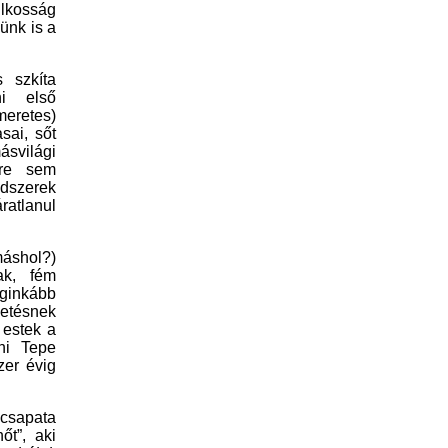
ilkosság
ünk is a
s szkíta
i első
meretes)
sai, sőt
ásvilági
sre sem
dszerek
áratlanul
máshol?)
ak, fém
ginkább
etésnek
 estek a
hi Tepe
zer évig
zcsapata
őt”, aki