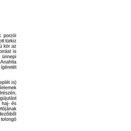
k
porzói
t türkiz
ú kör az
orrást is
l ünnepi
 Anahita
géretét
plét is)
tőelemek
lrészén,
gújulást
 haj- és
tójának
edezőiből
t tolongó