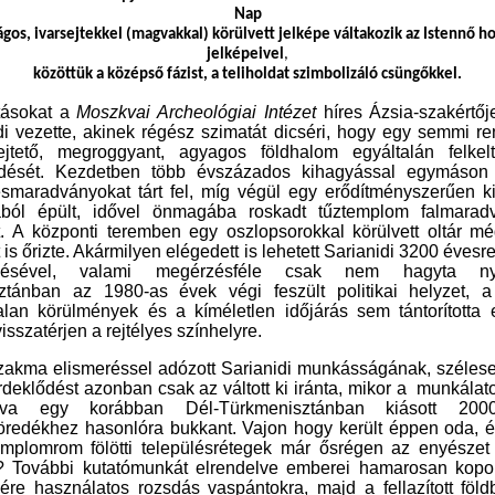
Nap
ágos, ivarsejtekkel (magvakkal) körülvett jelképe
váltakozik az Istennő
ho
jelkép
ei
vel
,
közöttük a középső fázist, a teliholdat szimbolizáló csüngőkkel
.
ásokat a
Moszkvai Archeológiai Intézet
híres Ázsia-szakértője
di vezette, akinek régész
szimatát dicséri, hogy egy semmi ren
jtető,
meg
roggyant, agyagos földhalom
egyáltalán
felkel
ődését.
Kezdetben
több évszázados kihagyással egymáson
lésmaradványok
at tárt fel, míg végül
egy erődítményszerűen ki
ából épült, idővel önmagába roskadt tűztemplom falmaradv
. A
központi ter
emben
egy oszlopsorokkal körülvett
oltár m
t
is őrizte. Akármilyen elégedett is lehetett Sarianidi 3200 évesr
ezésével, valami megérzésféle csak nem hagyta ny
ztánban az 1980-as évek végi feszült politikai helyzet, 
alan körülmények és a kíméletlen időjárás sem tántorította 
isszatérjen a rejtélyes színhelyre.
zakma elismeréssel adózott
Sarianidi
munkásságának
,
széles
rdeklődést azonban csak az váltott ki
iránta,
mikor a
munkálat
szva egy
korábban Dél-Türkmenisztánban
kiásott
2000
öredékhez hasonló
ra bukkant. Vajon hogy került éppen oda, é
mplomrom fölötti településrétegek már ősrégen az enyészet
k? További kutatómunkát elrendelve emberei hamarosan
kopo
sére használatos rozsdás vaspántokra
, majd
a fellazított föld