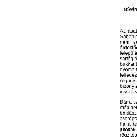
szívvir
A
z
ásat
Sariani
nem se
érdekl
telepü
sártégl
bukkant
nyomai
felfed
Afganis
bizonyt
vissza-v
Bár a s
média
é
bóklá
cserépt
ha a te
jutotta
rögzíté