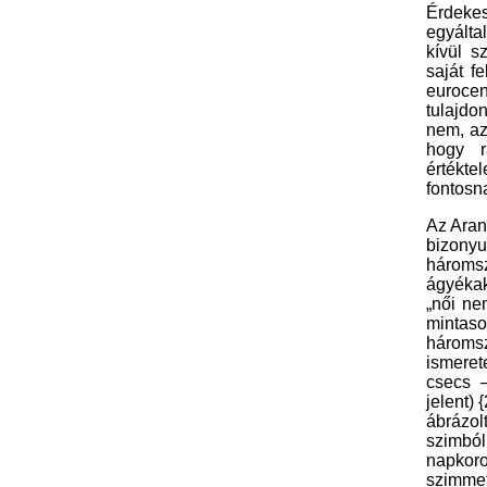
Érdekes
egyálta
kívül s
saját f
eurocen
tulajdo
nem, az
hogy r
értéktel
fontosn
A
z Ara
bizonyu
hároms
ágyékak
„női ne
mintas
három
ismeret
csecs –
jelent)
{
ábrázo
szimbó
napkor
szimmet