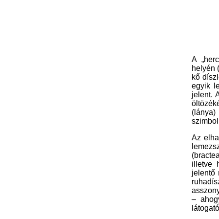
A „herc
helyén
kő dísz
egyik le
jelent.
öltözék
(lánya
szimbol
Az elha
lemezsz
(bracte
illetve
jelentő
ruhadí
asszonya
– ahog
látogató