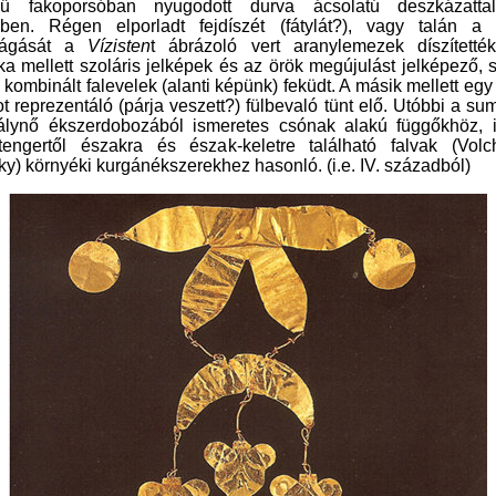
rű fakoporsóban nyugodott durva ácsolatú deszkázatt
ében. Régen elporladt fejdíszét (fátylát?), vagy talán a 
vágását a
Vízisten
t ábrázoló vert aranylemezek díszítetté
ka mellett szoláris jelképek és az örök megújulást jelképező, 
l kombinált falevelek (
alanti képünk)
feküdt. A
másik mellett egy 
t reprezentáló (párja veszett
?
) fülbevaló
tünt elő
. Utóbbi a su
álynő ékszerdobozából ismeretes csónak alakú függőkhöz, i
tengertől északra és észak-keletre található falvak (Volc
ky)
környéki kurgánékszerekhez hasonló. (
i.e. IV. száza
dból)