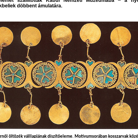
őelemet szállítottak Kabul Nemzeti Múzeumába
–
a nyo
kbeliek
döbbent
ámulatára.
rnői öltözék v
áll
lapjának
díszítőeleme
.
Motívumsorában
kosszarvak közé