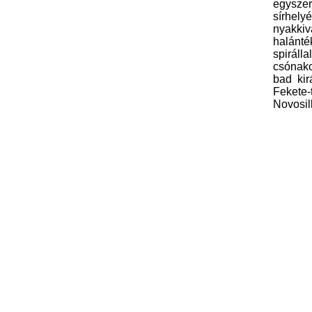
egysze
sírhely
nyakki
halánté
spirálla
csónako
bad kir
Fekete-
Novosil