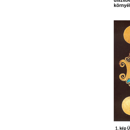
díszít
környé
1. kép
Ú