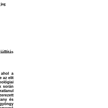
 jog
iállítás
hol a
 az elit
ológiai
k során
atlanul
zerezett
rany és
zgyöngy