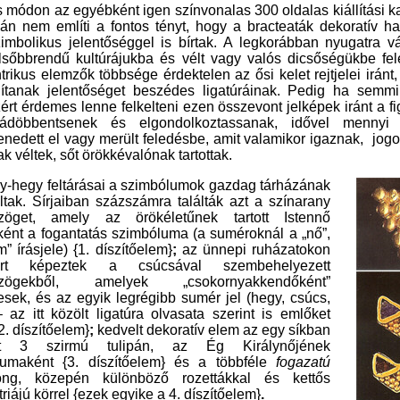
 módon az egyébként igen színvonalas 300 oldalas kiállítási k
lán nem említi a fontos tényt, hogy a bracteaták dekoratív h
zimbolikus jelentőséggel is bírtak. A legkorábban nyugatra vá
elsőbbrendű kultúrájukba és vélt vagy valós dicsőségükbe fele
trikus
elemzők
többsége
érdektelen az ősi kelet rejtjelei irán
nítanak jelentőséget beszédes ligatúráinak
.
Pedig ha semmi
ért érdemes lenne felkelteni
ezen összevont jelképek
iránt
a
f
ádöbbentsenek és elgondolkoztassanak,
idővel
mennyi
enedett el
vagy merült feledésbe, amit valamikor
igaznak, jog
ak
véltek, sőt
örökkévalónak
tartottak
.
ny-hegy
feltárásai
a szimbólumok gazdag tárházának
lt
ak.
Sí
rjaiban százszámra találták azt a színarany
zöget, amely az örökéletűnek tartott Istennő
ént a fogantatás szimbóluma (a suméroknál a „nő”,
m” írásjele)
{1. díszítőelem}
;
az ünnepi ruházatokon
ort képeztek a csúcsával szembehelyezett
szögekből, amely
ek
„csokornyakkendőként”
es
ek
, és az egyik legrégibb sumér jel (hegy, csúcs,
 az itt közölt
ligatúra
olvasata szerint is emlőket
2. díszítőelem}
;
kedvelt dekoratív elem az egy síkban
lt 3 szirmú tulipán, az Ég Királynőjének
lumaként
{3. díszítőelem}
és
a
többféle
fogazatú
ong, közepén különböző rozettákkal és kettős
riájú körrel
{ezek egyike a 4. díszítőelem}
.