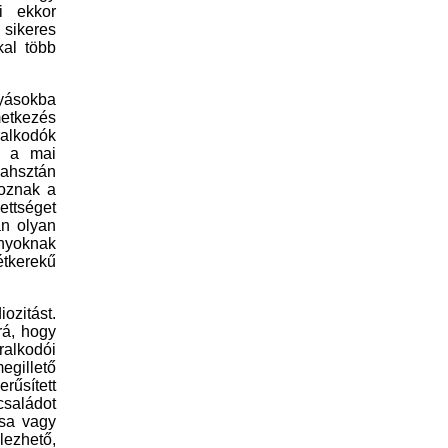
di ekkor
sikeres
kal több
yásokba
etkezés
alkodók
a a mai
zahsztán
koznak a
ettséget
an olyan
nyoknak
étkerekű
ozitást
.
rá,
hogy
ralkodói
egillető
erű
sített
családot
sa vagy
lezhető,