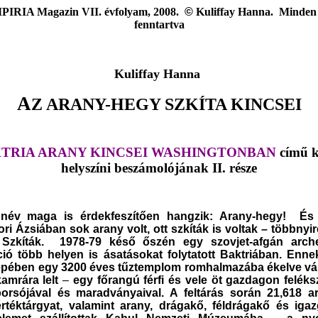
PIRIA Magazin VII. évfolyam
, 2008.
©
Kuliffay Hanna. Minden
fenntartva
Kuliffay Hanna
A
Z ARANY-HEGY SZKÍTA KINCSEI
TRIA ARANY KINCSEI
WASHINGTONBAN
című k
helyszíni beszámolójának II. része
 név maga is
érdekfeszítően hangzik
: Arany-hegy
!
És a
ri Ázsiában sok arany volt, ott szkíták is voltak
–
többnyire
i
S
zkíták. 1978-79 késő őszén egy szovjet-afgán arche
ió több helyen is ásatásokat folytatott Baktriában. Enne
Tepében egy 3200 éves tűztemplom romhalmazába ékelve vár
kamrára lelt
–
egy főrangú férfi és vele öt gazdagon feléks
ors
ójával
és maradványaival. A feltárás során 21,618 a
értéktárgyat, valamint arany, drágakő, féldrágakő és iga