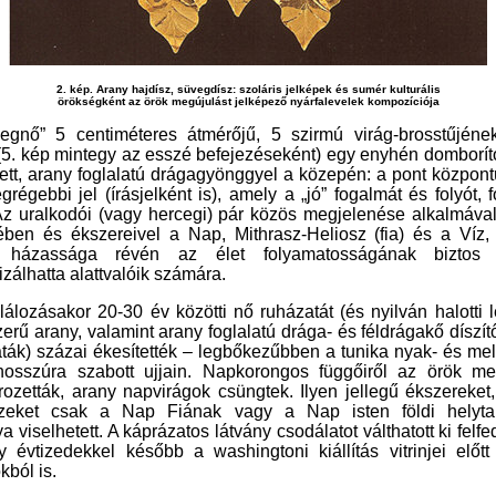
2. kép. Arany hajdísz
, süvegdísz
: szoláris jelképek és sumér kulturális
örökségként
a
z örök megújulást jelképező nyárfalevelek kompozíciója
egnő” 5 centiméteres átmérőjű, 5 szirmú virág-brosstűjéne
(5.
kép
mintegy
a
z esszé
befejezéseként
)
egy enyhén domborítot
lett, arany foglalatú drágagyönggyel a közepén: a pont központ
grégebbi jel (írásjelként is), amely a „jó” fogalmát és folyót, f
 Az uralkodói (vagy hercegi) pár közös megjelenése alkalmáva
ében és ékszereivel a
Nap, Mithrasz-Heliosz (fia) és a Víz,
) házassága révén az élet folyamatosságának biztos í
izálhatta
alattva
ló
i
k
számára.
lálozásakor 20-30 év közötti nő ruházatát (és nyilván halotti le
erű arany, valamint arany foglalatú drága- és féldrágakő díszí
aták) százai ékesítették – legbőkezűbben a tunika nyak- és mel
 hosszúra szabott ujj
ain
. Napkorongos függőiről az örök me
 rozetták, arany napvirágok csüngtek. Ilyen jellegű ékszereket,
szeket csak a Nap Fiának vagy a Nap isten földi helytar
 viselhetett. A káprázatos látvány csodálatot válthatott ki felf
y évtizedekkel később a
w
ashingtoni kiállítás vitrinjei előt
kból is.