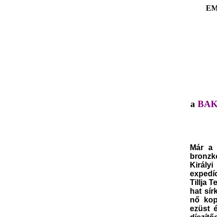
EM
a
BAK
Már a
bronzko
K
irály
expedíc
Tillja 
hat sír
nő
kop
ezüst 