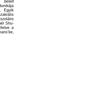
al
bélelt
tunikája
k. Egyik
sz
akrális
szoláris
mér Shu-
lletve a
hans’ke,