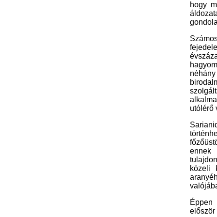
hogy mi
áldozat
gondola
Számos
fejede
évszáza
hagyomá
néhány 
biroda
szolgál
t
alkalma
utólérő
Sariani
történh
főzőüst
ennek 
tulajdo
közeli
aranyé
valójáb
Éppen e
először