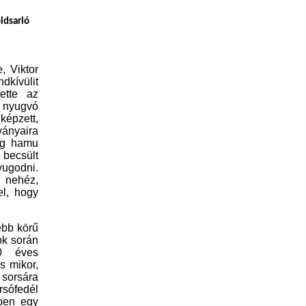
ldsarló
, Viktor
dkívülit
tette az
 nyugvó
képzett,
ányaira
ég
hamu
e becsült
ugodni.
a nehéz,
el, hogy
ebb körű
ok
során
 éves
s mikor,
 sorsára
rsófedél
b
en
egy