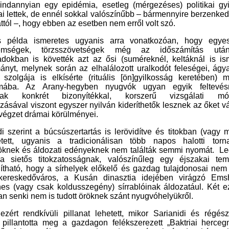
ndannyian egy epidémia, esetleg (mérgezéses) politikai gy
ai lettek, de ennél
sokkal valószínűbb
–
bármennyire berzenked
ttól
–
, hogy
ebben az esetben nem erről volt szó.
 példa ismeretes ugyanis arra vonatkozóan, hogy
egye
lemségek
,
törzsszövetségek még az időszámítás után
dokban is követték azt az ősi (suméreknél, keltáknál is is
nyt, melynek során az elhalálozott uralkodót feleségei, ágya
szolgája is elkísérte (rituális [ön
]
gyilkosság keretében) m
lmába. Az Arany-hegyben nyugvók
ugyan
egyik feltevé
ak konkrét bizonyítékkal, korszerű vizsgálati mó
zásával viszont egyszer nyilván kideríthetők
lesznek a
z őket v
végzet drámai körülményei.
di szerint a búcsúszertartás is lerövidítve és titokban (vagy 
etett,
ugyanis
a tradicionális
an
több napos halotti torn
öknek és áldozati edényeknek
nem találták
semmi
nyomát. Le
a sietős titokzatosságnak, valószínűleg egy éjszakai tem
nítható, hogy a sírhelyek előkelő és gazdag tulajdonosai nem
 kereskedőváros, a Kusán dinasztia idejében virágzó Ems
hes (vagy
csak
koldusszegény) sírrablóinak áldozatául. Két e
an senki
n
em
is
tudott
öröknek szánt
nyugvóhelyükről.
zért rendkívüli pillanat lehetett, mikor Sarianidi és régés
 pillantotta meg a gazdagon felékszerezett „Baktriai hercegn