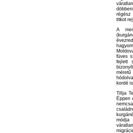
váratla
döbben
régész 
titkot r
A mest
(kurgá
évezre
hagyom
Moldova
füves s
fejlett
bizonyí
méretű 
hódolva
kord
é
is
Tillja 
É
ppen 
nemcs
családn
kurgáné
módja 
váratla
migráci