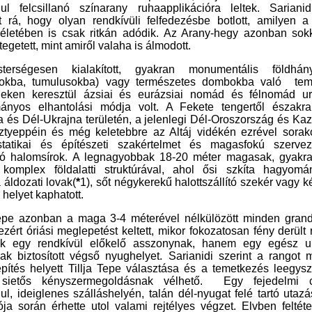
nul felcsillanó
szín
arany ruhaapplikációra leltek. Sariani
t rá
, hogy olyan rendkívüli felfedezésbe botlott, ami
lyen
a 
életében is csak ritkán adódik. Az Arany-hegy azonban sok
ejtegetett, mint amiről valaha is álmodott.
erségesen kialakított, gyakran monumentális földhán
nokba, tumulusokba) vagy természetes dombokba való tem
deken keresztül ázsiai és eurázsiai nomád
és félnomád
ur
ányos elhantolási módja volt. A Fekete tengertől északr
 és Dél-Ukrajna területén, a jelenlegi Dél-Oroszország és Ka
ztyeppéin és még keletebbre az Altáj vidékén ezrével sora
 statikai és építészeti szakértelmet és magasfokú szervez
tó
halom
sírok. A legnagyobbak 18-20 méter magasak, gyakr
komplex földalatti struktúrával, ahol ősi szkíta hagyomá
 áldozati lovak(
*
1), sőt négykerekű halottszállító szekér vagy k
 helyet kap
hat
ott.
Tepe azonban a maga 3-4 méterével nélkülözött minden grandi
ezért
óriási
meglepetést keltett, mikor
fokozatosan fény derült 
ak
egy
rendkívül előkelő asszonynak, hanem egy egész
u
ak biztosított végső nyughelyet. Sarianidi szerint a rangot m
pítés helyett Tillja Tepe választása és a temetkezés
le
egysz
sietős kényszermegoldásnak vélhető
.
Egy
fejedelmi 
nul, ideiglenes szálláshelyén, talán dél-nyugat felé
tartó
utazá
ója során érhette utol
valami rejtélyes
végzet. Elvben feltéte