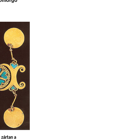
morgó
 zártan
a