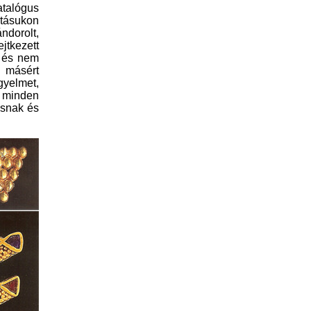
atalógus
atásukon
ndorolt,
jtkezett
t, és nem
 másért
igyelmet,
 minde
n
osnak és