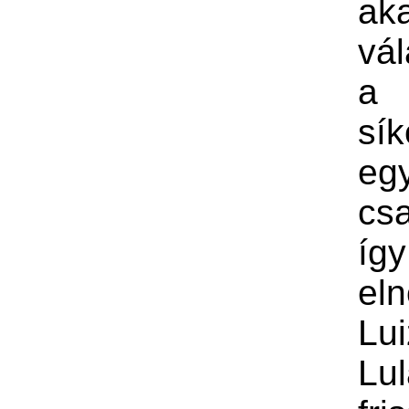
ak
vál
a
sí
eg
csa
így
eln
Lui
Lul