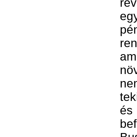
ré
eg
pén
ren
am
növ
ne
tek
és
bef