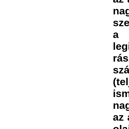
na
sz
a
leg
rás
sz
(te
ism
na
az 