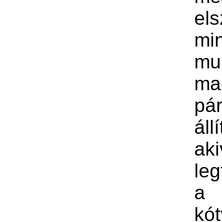
els
mi
mu
ma
pá
áll
aki
leg
a
kó