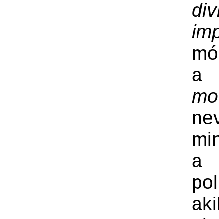
di
im
mó
a 
mo
ne
mi
a
pol
ak