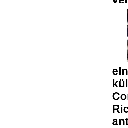
el
kü
Co
Ri
an