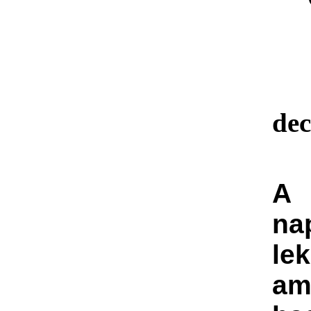
de
A
na
le
am