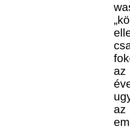
wa
„kö
ell
cs
fok
az
év
ug
az 
em