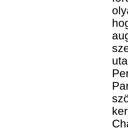
oly
ho
au
sz
uta
Pe
Pa
sz
ke
Ch