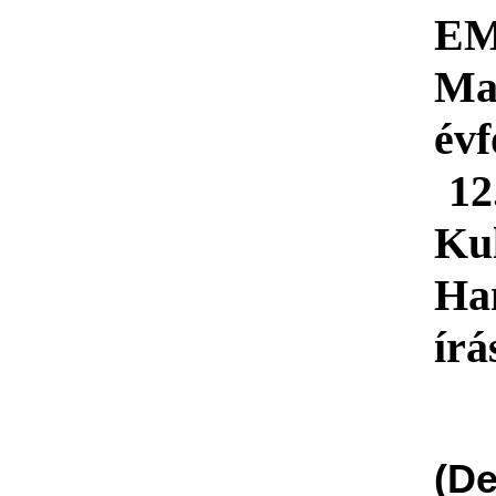
EM
Ma
év
12.
Kul
Ha
írá
(D