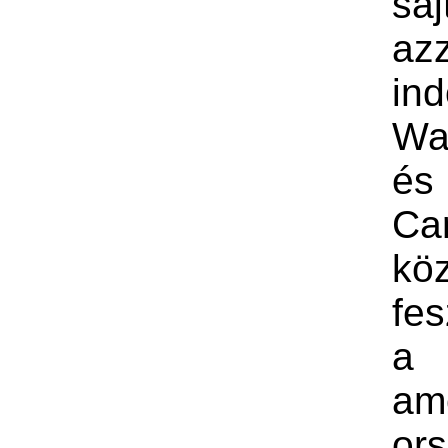
saj
azz
ind
Wa
és
Ca
köz
fes
a 
ame
or