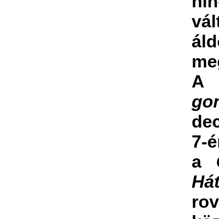
nin
vál
áld
me
A
go
de
7-é
a
Hát
ro