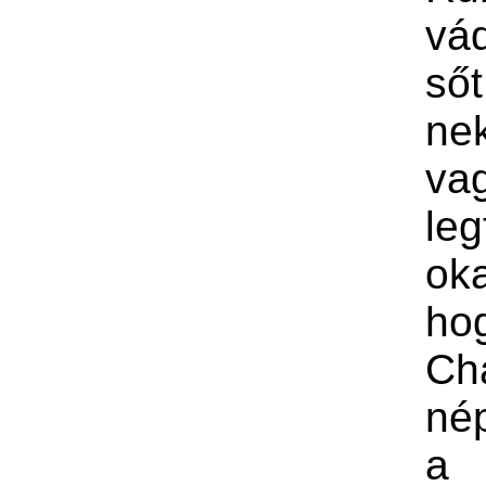
vá
sőt
ne
va
leg
ok
ho
Ch
né
a