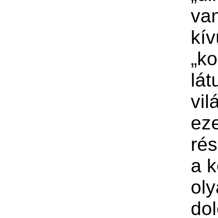
va
kív
„ko
lá
vil
e
ré
a k
ol
do