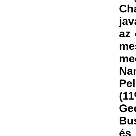
Ch
jav
az 
me
me
Na
Pel
(11
Ge
Bu
és