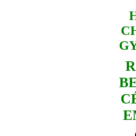
C
G
R
B
C
E