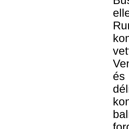
Bu
ell
Ru
ko
vet
Ve
és
dél
ko
bal
for