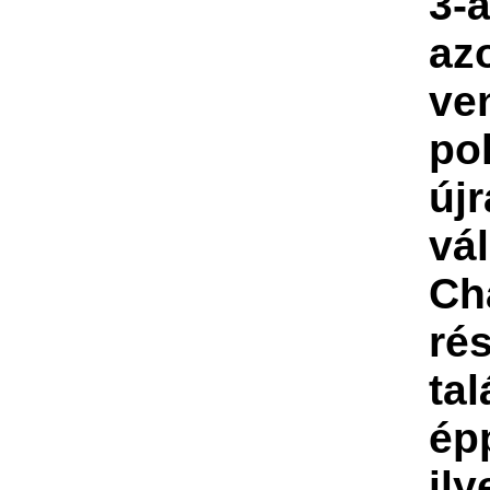
3-
az
ve
po
újr
vá
Ch
ré
tal
ép
ily