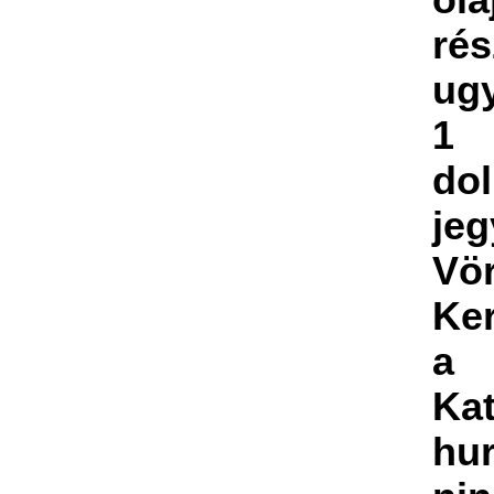
ola
rés
ug
1 
dol
je
Vö
Ker
a 
Kat
hur