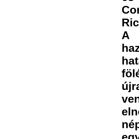
Co
Ric
A
ha
ha
föl
újr
v
en
el
né
eg