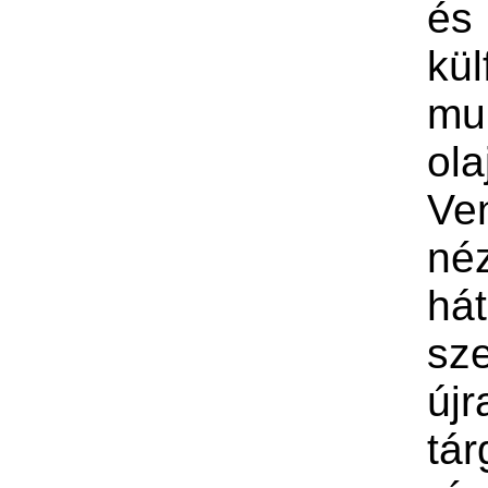
é
kül
mul
ola
Ve
né
há
sz
újr
tár