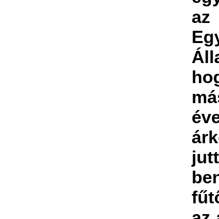
az
Eg
Ál
ho
má
év
ár
jut
be
fű
az 