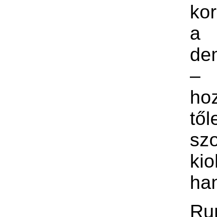
kor
a
de
– 
ho
től
sz
kio
ha
Ru