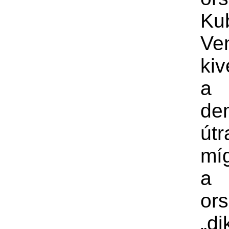
Ku
Ve
kiv
a
de
útr
mí
a
or
„di