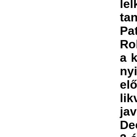
lel
ta
Pa
Ro
a 
ny
el
lik
jav
De