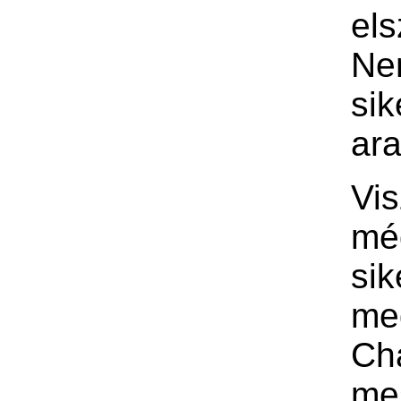
els
Ne
sik
ara
Vi
mé
si
me
Ch
me