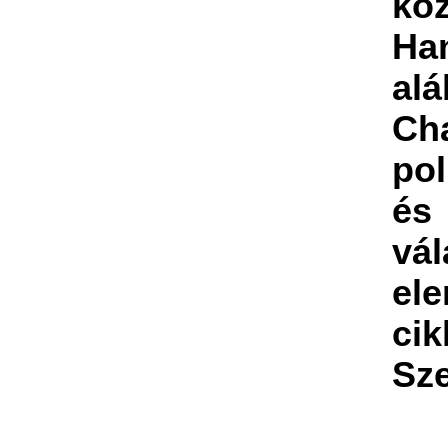
köz
Ha
alá
Ch
pol
é
vál
el
ci
Sze