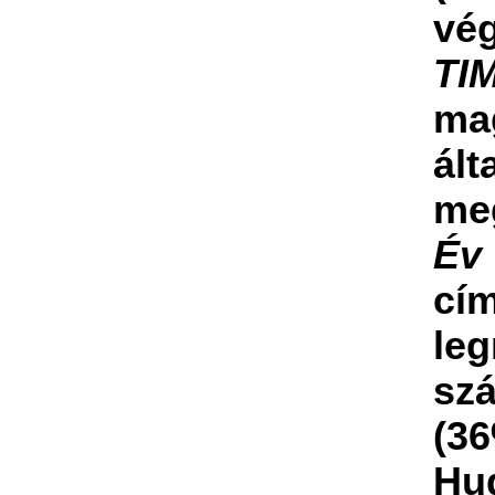
vé
TI
ma
ált
meg
Év
cí
leg
sz
(3
Hu