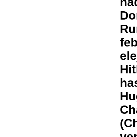
ha
Do
Ru
fe
ele
Hit
has
Hu
Ch
(C
ve