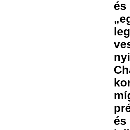
és
„e
le
ve
nyi
Ch
ko
mí
pr
és