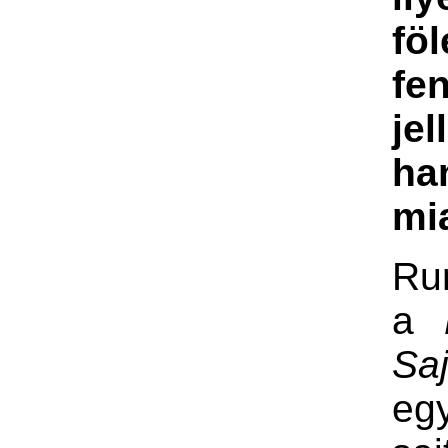
fö
fe
jel
ha
mia
Ru
a
Saj
egy