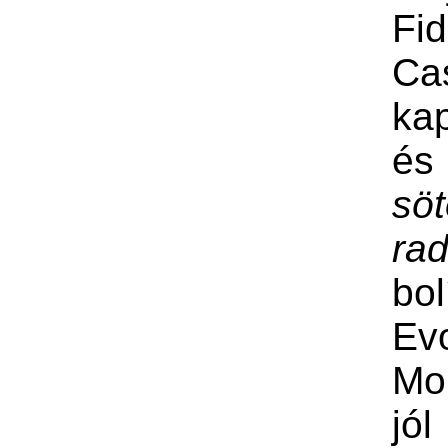
Fid
Cas
kap
é
söt
rad
bol
Ev
Mo
jó